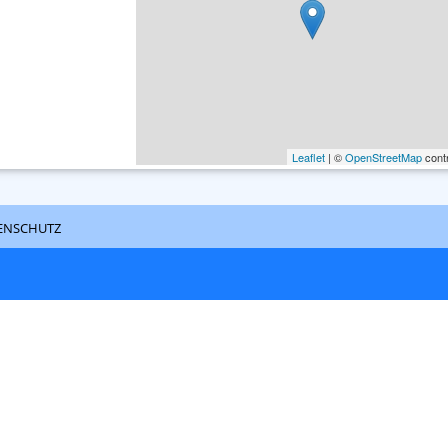
Leaflet
| ©
OpenStreetMap
contr
enschutz