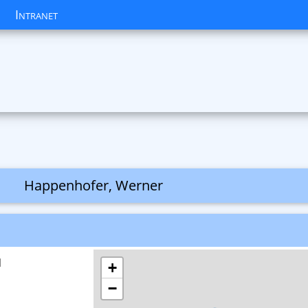
Intranet
Happenhofer, Werner
l
+
−